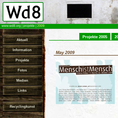
www.wd8.org
|
projekte
|
2009
Projekte 2005
2
Aktuell
Information
May 2009
Projekte
Fotos
Medien
Links
Recyclingkunst